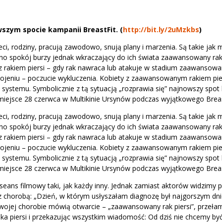
szym spocie kampanii BreastFit. (
http://bit.ly/2uMzkbs
)
, rodziny, pracują zawodowo, snują plany i marzenia. Są takie jak 
o spokój burzy jednak wkraczający do ich świata zaawansowany rak 
 z rakiem piersi – gdy rak nawraca lub atakuje w stadium zaawansow
swojeniu – poczucie wykluczenia. Kobiety z zaawansowanym rakiem pie
i systemu. Symbolicznie z tą sytuacją „rozprawia się” najnowszy spot
a miejsce 28 czerwca w Multikinie Ursynów podczas wyjątkowego Breas
, rodziny, pracują zawodowo, snują plany i marzenia. Są takie jak 
o spokój burzy jednak wkraczający do ich świata zaawansowany rak 
 z rakiem piersi – gdy rak nawraca lub atakuje w stadium zaawansow
swojeniu – poczucie wykluczenia. Kobiety z zaawansowanym rakiem pie
i systemu. Symbolicznie z tą sytuacją „rozprawia się” najnowszy spot
a miejsce 28 czerwca w Multikinie Ursynów podczas wyjątkowego Breas
seans filmowy taki, jak każdy inny. Jednak zamiast aktorów widzimy p
z chorobą: „Dzień, w którym usłyszałam diagnozę był najgorszym d
wojej chorobie mówią otwarcie – „zaawansowany rak piersi”, przełam
a piersi i przekazując wszystkim wiadomość: Od dziś nie chcemy by