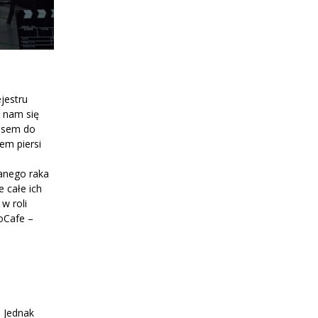
jestru
o nam się
zasem do
em piersi
anego raka
 całe ich
w roli
oCafe –
. Jednak