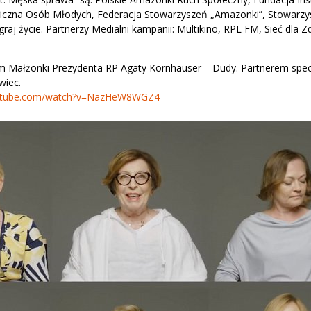
logiczna Osób Młodych, Federacja Stowarzyszeń „Amazonki”, Stowarzy
 życie. Partnerzy Medialni kampanii: Multikino, RPL FM, Sieć dla Z
em Małżonki Prezydenta RP Agaty Kornhauser – Dudy. Partnerem spe
wiec.
outube.com/watch?v=NazHeW8WGZ4