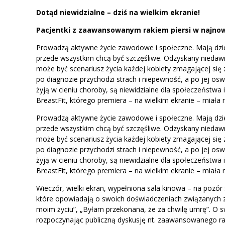
Dotąd niewidzialne – dziś na wielkim ekranie!
Pacjentki z zaawansowanym rakiem piersi w najnow
Prowadzą aktywne życie zawodowe i społeczne. Mają dzieci
przede wszystkim chcą być szczęśliwe. Odzyskany niedawn
może być scenariusz życia każdej kobiety zmagającej się
po diagnozie przychodzi strach i niepewność, a po jej o
żyją w cieniu choroby, są niewidzialne dla społeczeństwa 
BreastFit, którego premiera – na wielkim ekranie – miał
Prowadzą aktywne życie zawodowe i społeczne. Mają dzieci
przede wszystkim chcą być szczęśliwe. Odzyskany niedawn
może być scenariusz życia każdej kobiety zmagającej się
po diagnozie przychodzi strach i niepewność, a po jej o
żyją w cieniu choroby, są niewidzialne dla społeczeństwa 
BreastFit, którego premiera – na wielkim ekranie – miał
Wieczór, wielki ekran, wypełniona sala kinowa – na pozór 
które opowiadają o swoich doświadczeniach związanych 
moim życiu”, „Byłam przekonana, że za chwilę umrę”. O s
rozpoczynając publiczną dyskusję nt. zaawansowanego rak