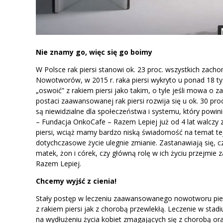
Nie znamy go, więc się go boimy
W Polsce rak piersi stanowi ok. 23 proc. wszystkich zac
Nowotworów, w 2015 r. raka piersi wykryto u ponad 18 tys
„oswoić” z rakiem piersi jako takim, o tyle jeśli mowa 
postaci zaawansowanej rak piersi rozwija się u ok. 30 pro
są niewidzialne dla społeczeństwa i systemu, który powi
– Fundacja OnkoCafe – Razem Lepiej już od 4 lat walczy
piersi, wciąż mamy bardzo niską świadomość na temat tej
dotychczasowe życie ulegnie zmianie. Zastanawiają się, c
matek, żon i córek, czy główną rolę w ich życiu przejmi
Razem Lepiej.
Chcemy wyjść z cienia!
Stały postęp w leczeniu zaawansowanego nowotworu pier
z rakiem piersi jak z chorobą przewlekłą. Leczenie w st
na wydłużeniu życia kobiet zmagających się z chorobą ora