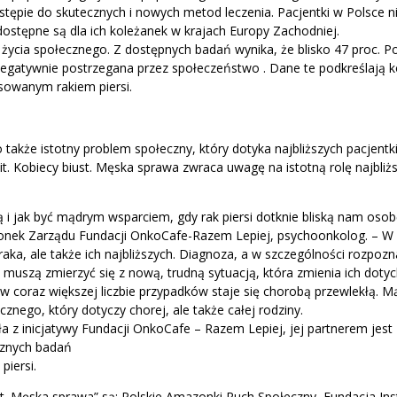
tępie do skutecznych i nowych metod leczenia. Pacjentki w Polsce 
dostępne są dla ich koleżanek w krajach Europy Zachodniej.
ycia społecznego. Z dostępnych badań wynika, że blisko 47 proc. Po
negatywnie postrzegana przez społeczeństwo . Dane te podkreślają 
nsowanym rakiem piersi.
o także istotny problem społeczny, który dotyka najbliższych pacjentk
. Kobiecy biust. Męska sprawa zwraca uwagę na istotną rolę najbliż
 i jak być mądrym wsparciem, gdy rak piersi dotknie bliską nam oso
złonek Zarządu Fundacji OnkoCafe-Razem Lepiej, psychoonkolog. – W
aka, ale także ich najbliższych. Diagnoza, a w szczególności rozpozn
cy muszą zmierzyć się z nową, trudną sytuacją, która zmienia ich dot
 coraz większej liczbie przypadków staje się chorobą przewlekłą. M
ego, który dotyczy chorej, ale także całej rodziny.
 z inicjatywy Fundacji OnkoCafe – Razem Lepiej, jej partnerem jest
cznych badań
piersi.
st. Męska sprawa” są: Polskie Amazonki Ruch Społeczny, Fundacja Ins