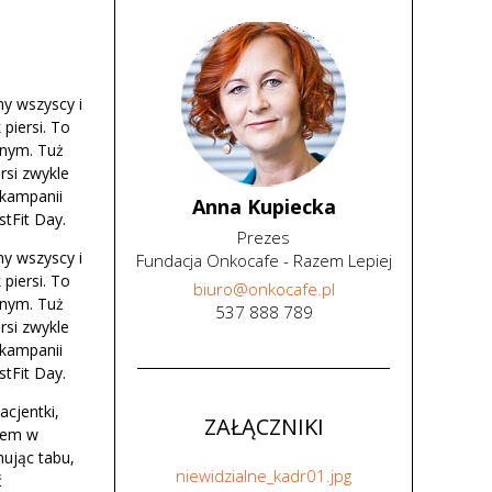
my wszyscy i
piersi. To
anym. Tuż
rsi zwykle
 kampanii
Anna Kupiecka
tFit Day.
Prezes
my wszyscy i
Fundacja Onkocafe - Razem Lepiej
piersi. To
biuro
@
onkocafe
.
pl
anym. Tuż
537 888 789
rsi zwykle
 kampanii
tFit Day.
acjentki,
ZAŁĄCZNIKI
niem w
ując tabu,
niewidzialne_kadr01.jpg
ć