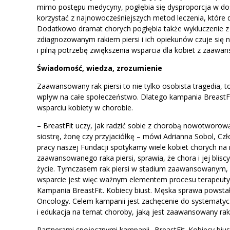
mimo postępu medycyny, pogłębia się dysproporcja w dos
korzystać z najnowocześniejszych metod leczenia, które 
Dodatkowo dramat chorych pogłębia także wykluczenie z ż
zdiagnozowanym rakiem piersi i ich opiekunów czuje się 
i pilną potrzebę zwiększenia wsparcia dla kobiet z zaawa
Świadomość, wiedza, zrozumienie
Zaawansowany rak piersi to nie tylko osobista tragedia, t
wpływ na całe społeczeństwo. Dlatego kampania BreastFit
wsparciu kobiety w chorobie.
– BreastFit uczy, jak radzić sobie z chorobą nowotworową
siostrę, żonę czy przyjaciółkę – mówi Adrianna Sobol, C
pracy naszej Fundacji spotykamy wiele kobiet chorych na r
zaawansowanego raka piersi, sprawia, że chora i jej blis
życie. Tymczasem rak piersi w stadium zaawansowanym, w
wsparcie jest więc ważnym elementem procesu terapeutyczn
Kampania BreastFit. Kobiecy biust. Męska sprawa powstała
Oncology. Celem kampanii jest zachęcenie do systematy
i edukacja na temat choroby, jaką jest zaawansowany rak 
Partnerami społecznymi kampanii „BreastFit. Kobiecy biu