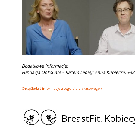
Dodatkowe informacje:
Fundacja OnkoCafe – Razem Lepiej: Anna Kupiecka, +48
Chcę śledzić informacje z tego biura prasowego »
BreastFit. Kobiec