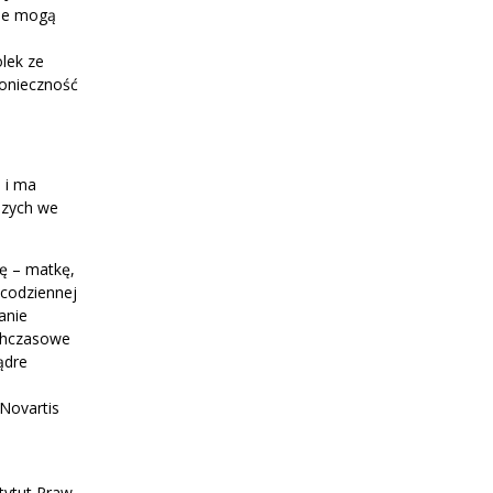
nie mogą
lek ze
konieczność
i i ma
szych we
bę – matkę,
 codziennej
anie
ychczasowe
ądre
 Novartis
tytut Praw