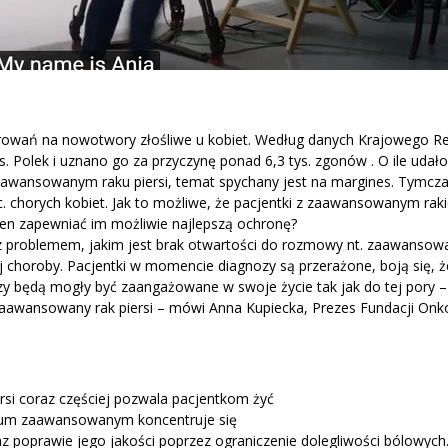
horowań na nowotwory złośliwe u kobiet. Według danych Krajowego Re
. Polek i uznano go za przyczynę ponad 6,3 tys. zgonów . O ile udał
o zaawansowanym raku piersi, temat spychany jest na margines. Tymc
c. chorych kobiet. Jak to możliwe, że pacjentki z zaawansowanym raki
nien zapewniać im możliwie najlepszą ochronę?
 z problemem, jakim jest brak otwartości do rozmowy nt. zaawansow
 choroby. Pacjentki w momencie diagnozy są przerażone, boją się, że
zy będą mogły być zaangażowane w swoje życie tak jak do tej pory – 
e zaawansowany rak piersi – mówi Anna Kupiecka, Prezes Fundacji Onk
si coraz częściej pozwala pacjentkom żyć
adium zaawansowanym koncentruje się
z poprawie jego jakości poprzez ograniczenie dolegliwości bólowych