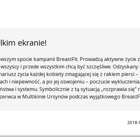
lkim ekranie!
szym spocie kampanii BreastFit. Prowadzą aktywne życie za
y wszyscy i przede wszystkim chcą być szczęśliwe. Odzyskany
riusz życia każdej kobiety zmagającej się z rakiem piersi 
ch i niepewność, a po jej oswojeniu – poczucie wykluczeni
eństwa i systemu. Symbolicznie z tą sytuacją „rozprawia się
 czerwca w Multikinie Ursynów podczas wyjątkowego BreastFi
2018-