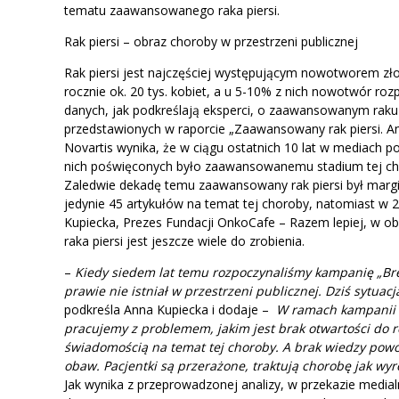
tematu zaawansowanego raka piersi.
Rak piersi – obraz choroby w przestrzeni publicznej
Rak piersi jest najczęściej występującym nowotworem złośl
rocznie ok. 20 tys. kobiet, a u 5-10% z nich nowotwór 
danych, jak podkreślają eksperci, o zaawansowanym raku 
przedstawionych w raporcie „Zaawansowany rak piersi. An
Novartis wynika, że w ciągu ostatnich 10 lat w mediach poj
nich poświęconych było zaawansowanemu stadium tej chor
Zaledwie dekadę temu zaawansowany rak piersi był mar
jedynie 45 artykułów na temat tej choroby, natomiast w 20
Kupiecka, Prezes Fundacji OnkoCafe – Razem lepiej, w
raka piersi jest jeszcze wiele do zrobienia.
–
Kiedy siedem lat temu rozpoczynaliśmy kampanię „Bre
prawie nie istniał w przestrzeni publicznej. Dziś sytu
podkreśla Anna Kupiecka i dodaje –
W ramach kampanii e
pracujemy z problemem, jakim jest brak otwartości do
świadomością na temat tej choroby. A brak wiedzy powo
obaw. Pacjentki są przerażone, traktują chorobę jak wyr
Jak wynika z przeprowadzonej analizy, w przekazie medi