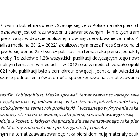
iwym u kobiet na świecie . Szacuje się, że w Polsce na raka piersi c
rozpoznawany jest od razu w stopniu zaawansowanym . Mimo tych ala
piersi wciąż w debacie publicznej mówi się zdecydowanie za mało. Z
aliza medialna 2012 – 2022” zrealizowanym przez Press Service na z
awiło się ponad 257 tysięcy publikacji na temat raka piersi . Jednak t
oby. To zaledwie 1.2% wszystkich publikacji dotyczących tego now
ginalnym tematem w mediach – w 2012 roku w mediach zostało opub
21 roku publikacji było siedmiokrotnie więcej . Jednak, jak twierdzi 
 obszarze podnoszenia świadomości społeczeństwa na temat zaawan
astFit. Kobiecy biust. Męska sprawa”, temat zaawansowanego raka
acja wygląda inaczej, jednak wciąż w tym temacie potrzeba mnóstwo 
dukujemy na temat roli profilaktyki i wczesnego wykrywania raka p
 rozmowy nt. zaawansowanego raka piersi, spowodowanego niską
duje u kobiet, u których diagnozuje się zaawansowanego raka pier
ok. Musimy zmieniać takie postrzeganie tej choroby.
alnym na temat zaawansowanego raka piersi dominują materiały eduk