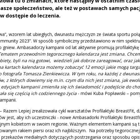
Mowa tu o zmianach, które nastąpiły w ostatnim czasi
asze społeczeństwo, ale też w postawach samych pac
 w dostępie do leczenia.
wa”, wzorem lat ubiegłych, dwunastu mężczyzn ze świata sportu połąc
ommunity 2023”. W sposób symboliczny przedstawiono w nim spektr
po gniew. Ambasadorzy kampanii od lat aktywnie promują profilaktykę
Tematem przewodnim tegorocznego kalendarza jest zmiana. Chcem
biety, byli na nią gotowi, wiedzieli jak dobrze zareagować, oraz jak
na kartach kalendarza możemy zobaczyć 12 emocji jakie mogą targ
 fotografa Tomasza Zienkiewicza. W tym roku, na każdej z dwunastu
, z których dowiemy się m.in. czym dla nich jest zmiana, jak ewol
lu edycjach kampanii zmieniła się ich świadomość i podejście do ch
tała się częścią ich codziennego życia
- mówi Kuba Popławski – pom
kampanii.
Razem Lepiej zrealizowała cykl warsztatów Profilaktyki BreastFit, dz
w jest, aby ich uczestniczki - nowe Ambasadorki Profilaktyki Breastfi
kolejnym kobietom w swoim regionie. Ważnym elementem kampanii są 
anym rakiem piersi oraz ich najbliższym. Na potrzeby tegorocznej 
a przekazów medialnych dotyczących postrzegania oraz sposobu opi