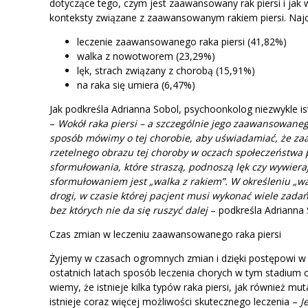
dotyczące tego, czym jest zaawansowany rak piersi i jak 
konteksty związane z zaawansowanym rakiem piersi. Najcz
leczenie zaawansowanego raka piersi (41,82%)
walka z nowotworem (23,29%)
lęk, strach związany z chorobą (15,91%)
na raka się umiera (6,47%)
Jak podkreśla Adrianna Sobol, psychoonkolog niezwykle 
–
Wokół raka piersi – a szczególnie jego zaawansowanego 
sposób mówimy o tej chorobie, aby uświadamiać, że za
rzetelnego obrazu tej choroby w oczach społeczeństw
sformułowania, które straszą, podnoszą lęk czy wywiera
sformułowaniem jest „walka z rakiem”. W określeniu „
drogi, w czasie której pacjent musi wykonać wiele zada
bez których nie da się ruszyć dalej
– podkreśla Adrianna 
Czas zmian w leczeniu zaawansowanego raka piersi
Żyjemy w czasach ogromnych zmian i dzięki postępowi w 
ostatnich latach sposób leczenia chorych w tym stadium
wiemy, że istnieje kilka typów raka piersi, jak również m
istnieje coraz więcej możliwości skutecznego leczenia –
J