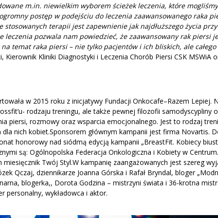
wodowane m.in. niewielkim wyborem ścieżek leczenia, które mogliśmy
 ogromny postęp w podejściu do leczenia zaawansowanego raka pier
 stosowanych terapii jest zapewnienie jak najdłuższego życia przy
sie leczenia pozwala nam powiedzieć, że zaawansowany rak piersi j
a temat raka piersi – nie tylko pacjentów i ich bliskich, ale całego
 Kierownik Kliniki Diagnostyki i Leczenia Chorób Piersi CSK MSWiA o
artowała w 2015 roku z inicjatywy Fundacji Onkocafe–Razem Lepiej.
ossfit’u- rodzaju treningu, ale także pewnej filozofii samodyscypliny 
nia piersi, rozmowy oraz wsparcia emocjonalnego. Jest to rodzaj tren
 dla nich kobiet.Sponsorem głównym kampanii jest firma Novartis. 
onat honorowy nad siódmą edycją kampanii „BreastFit. Kobiecy bius
nymi są: Ogólnopolska Federacja Onkologiczna i Kobiety w Centrum.
m miesięcznik Twój Styl.W kampanię zaangażowanych jest szereg wy
zek Qczaj, dziennikarze Joanna Górska i Rafał Bryndal, bloger „Modn
narna, blogerka,, Dorota Godzina – mistrzyni świata i 36-krotna mistr
er personalny, wykładowca i aktor.