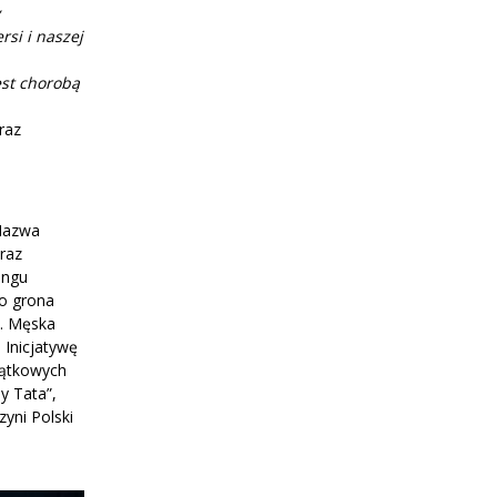
si i naszej
est chorobą
raz
 Nazwa
oraz
ingu
Do grona
t. Męska
 Inicjatywę
jątkowych
y Tata”,
zyni Polski