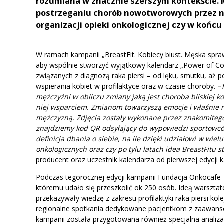
rozumiana w znacznie szerszym kontekście. 
postrzeganiu chorób nowotworowych przez n
organizacji opieki onkologicznej czy w końcu
W ramach kampanii „BreastFit. Kobiecy biust. Męska spra
aby wspólnie stworzyć wyjątkowy kalendarz „Power of C
związanych z diagnozą raka piersi – od lęku, smutku, aż 
wspierania kobiet w profilaktyce oraz w czasie choroby.
–
mężczyźni w obliczu zmiany jaką jest choroba bliskiej ko
niej wsparciem. Zmianom towarzyszą emocje i właśnie 
mężczyzną. Zdjęcia zostały wykonane przez znakomitego
znajdziemy kod QR odsyłający do wypowiedzi sportowców
definicja dbania o siebie, na ile dzięki udziałowi w wie
onkologicznych oraz czy po tylu latach idea BreastFitu s
producent oraz uczestnik kalendarza od pierwszej edycji 
Podczas tegorocznej edycji kampanii Fundacja Onkocafe – 
któremu udało się przeszkolić ok 250 osób. Ideą warsztató
przekazywały wiedzę z zakresu profilaktyki raka piersi 
regionalne spotkania dedykowane pacjentkom z zaawansow
kampanii została przygotowana również specjalna analiz