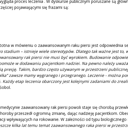
wygląda proces leczenia . W dyskursie publicznym poruszane są główn
ęściej pojawiającymi się frazami są:
istotna w mówieniu o zaawansowanym raku piersi jest odpowiednia s
stadium – istnieje wiele stereotypów. Dlatego tak ważne jest to, w
awansowany rak piersi nie musi być wyrokiem. Budowanie odpowie
a pomoże w dodawaniu pacjentkom nadziei. Na pewno należy uważa
ją presję. Takim, bardzo często używanym w przestrzeni publiczne
walka” zawsze mamy wygranego i przegranego. Leczenie - można p
ń. Każdy etap leczenia obarczony jest kolejnymi zadaniami do zreal
Sobol.
medycynie zaawansowany rak piersi powoli staje się chorobą przewl
 choroby przeszedł ogromną zmianę, dając nadzieję pacjentkom. Obec
utacji wpływających na rokowanie. W zależności od typu biologicznego
eszcze kilka lat temu temat zaawansowanego raka piersi w przestrz