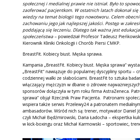
społecznej i medialnej prawie nie istniał. Było to spo
zaoferować pacjentkom. W ostatnich latach dokonał się
wiedzy na temat biologii tego nowotworu. Celem obecnie
zachowaniu jego jak najlepszej jakości. Postęp w zakre
poddającą się leczeniu. Dlatego tak ważna jest edukacja n
społeczeństwa
– powiedział Profesor Tadeusz Pieńkowski,
Kierownik Kliniki Onkologii i Chorób Piersi CMKP.
BreastFit. Kobiecy biust. Męska sprawa.
Kampania „BreastFit. Kobiecy biust. Męska sprawa” wyst
„BreastFit” nawiązuje do popularnej dyscypliny sportu – cr
codziennej walki ze słabościami. BreastFit to sztuka bada
włączający mężczyzn w dbanie o zdrowie najważniejszych
sponsorów dołączyła w tym roku firma AstraZeneca. Patr
sprawa” objął Rzecznik Praw Pacjenta. Patronami społecz
wspiera także serwis Przelewy24 a patronatem medialny
ambasadorów. Wśród nich są: trener, motywator Daniel Jó
czyli Michał Będźmirowski, Daria Ładocha – ekspertka kuli
w kick-boxingu oraz Michał Karmowski – sportowiec, tren