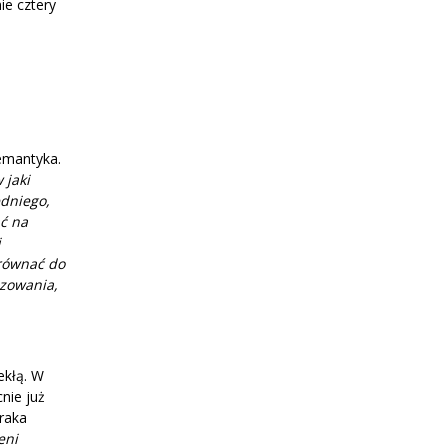
ie cztery
emantyka.
 jaki
dniego,
ć na
j
orównać do
izowania,
ekłą. W
nie już
 raka
eni