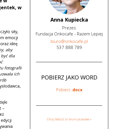
e w
jentek, w
Anna Kupiecka
Prezes
zyło siły,
Fundacja Onkocafe - Razem Lepiej
um emocji
biuro
@
onkocafe
.
pl
 oraz ideę
537 888 789
y, aby
 być dla
ać
 fotografii
uowała ich
POBIERZ JAKO WORD
orób
ysłodawca,
Pobierz
.docx
ięki
t –
też
Chcę śledzić to biuro prasowe »
edycji
sywania