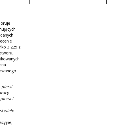
horuje
rmujących
 danych
lecenie
ylko 3 225 z
otworu.
likowanych
Anna
sowanego
 piersi
pracy
-
iersi i
si wiele
acyjne,