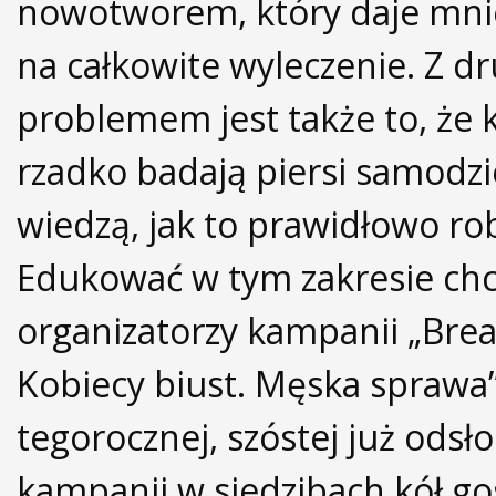
nowotworem, który daje mni
na całkowite wyleczenie. Z dr
problemem jest także to, że 
rzadko badają piersi samodzie
wiedzą, jak to prawidłowo rob
Edukować w tym zakresie ch
organizatorzy kampanii „Breas
Kobiecy biust. Męska sprawa”
tegorocznej, szóstej już odsł
kampanii w siedzibach kół g