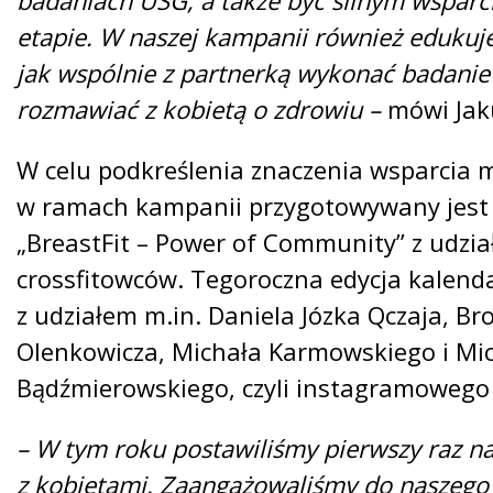
badaniach USG, a także być silnym wspar
etapie. W naszej kampanii również eduku
jak wspólnie z partnerką wykonać badanie p
rozmawiać z kobietą o zdrowiu –
mówi Jak
W celu podkreślenia znaczenia wsparcia 
w ramach kampanii przygotowywany jest
„BreastFit – Power of Community” z udzi
crossfitowców. Tegoroczna edycja kalend
z udziałem m.in. Daniela Józka Qczaja, Br
Olenkowicza, Michała Karmowskiego i Mi
Bądźmierowskiego, czyli instagramoweg
– W tym roku postawiliśmy pierwszy raz na
z kobietami. Zaangażowaliśmy do naszego 