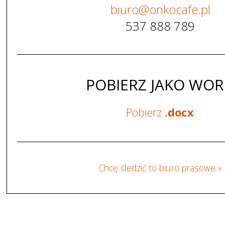
biuro
@
onkocafe
.
pl
537 888 789
POBIERZ JAKO WO
Pobierz
.docx
Chcę śledzić to biuro prasowe »