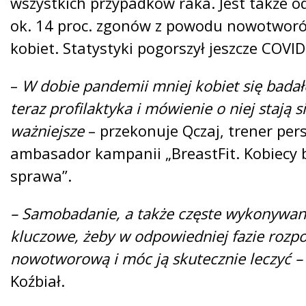
wszystkich przypadków raka. Jest także o
ok. 14 proc. zgonów z powodu nowotworó
kobiet. Statystyki pogorszył jeszcze COVID
–
W dobie pandemii mniej kobiet się badał
teraz profilaktyka i mówienie o niej stają s
ważniejsze
– przekonuje Qczaj, trener per
ambasador kampanii „BreastFit. Kobiecy 
sprawa”.
– Samobadanie, a także częste wykonywan
kluczowe, żeby w odpowiedniej fazie rozp
nowotworową i móc ją skutecznie leczyć –
Koźbiał.