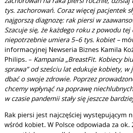
zachorowań na raka piersi rocznie, dzisiaj 
tys. zachorowań. Coraz więcej pacjentek sł
najgorszą diagnozę: rak piersi w zaawan
Szacuje się, że każdego roku z powodu tej
niepotrzebnie umiera 5–6 tys. kobiet –
mów
informacyjnej Newseria Biznes Kamila Koź
Philips. –
Kampania „BreastFit. Kobiecy bi
sprawa” od sześciu lat edukuje kobiety, w
dbać o swoje zdrowie. Poprzez prowadzon
chcemy wpłynąć na poprawę niechlubnych 
w czasie pandemii stały się jeszcze bardzi
Rak piersi jest najczęściej występujący
wśród kobiet. W Polsce odpowiada za ok. 